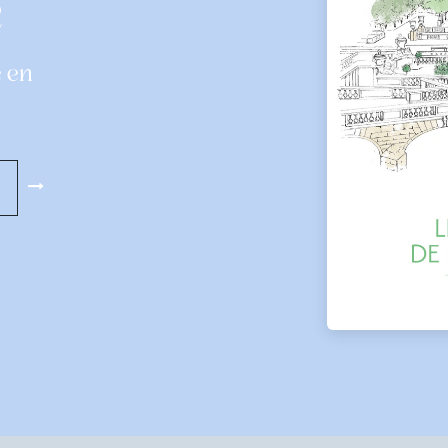
e
e en